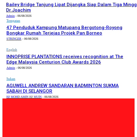
Bailey Bridge Tanjung Lipat Dijangka Siap Dalam Tiga Mingg
Dr.Joachim
Admin
-
06/08/2026
Tempatan
47 Penduduk Kampung Matupang Bergotong-Royong
Bongkar Rumah Terjejas Projek Pan Borneo
STRINGER
-
06/08/2026
English
INNOPRISE PLANTATIONS receives recognition at The
Edge Malaysia Centurion Club Awards 2026
Admin
-
06/08/2026
Sukan
AGUWELL ANDREW SANDARAN BADMINTON SUKMA
SABAH DI SELANGOR
HJ MOHD AMIN HJ MUIN
-
06/08/2026
PILIHAN EDITOR
Tempatan
47 Penduduk Kampung Matupang Bergotong-Royong