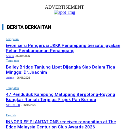
ADVERTISEMENT
BERITA BERKAITAN
Tempatan
Ewon seru Pengerusi JKKK Penampang bersatu jayakan
Pelan Pembangunan Penampang
Admin
-
07/08/2026
Tempatan
Bailey Bridge Tanjung Lipat Dijangka Siap Dalam Tiga
Minggu: Dr.Joachim
Admin
-
06/08/2026
Tempatan
47 Penduduk Kampung Matupang Bergotong-Royong
Bongkar Rumah Terjejas Projek Pan Borneo
STRINGER
-
06/08/2026
English
INNOPRISE PLANTATIONS receives recognition at The
Edge Malaysia Centurion Club Awards 2026