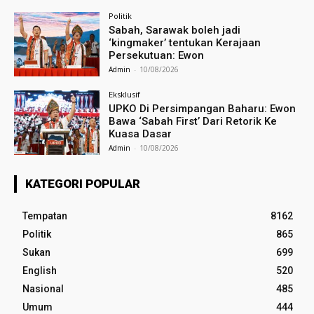
Politik
Sabah, Sarawak boleh jadi
‘kingmaker’ tentukan Kerajaan
Persekutuan: Ewon
Admin
-
10/08/2026
Eksklusif
UPKO Di Persimpangan Baharu: Ewon
Bawa ‘Sabah First’ Dari Retorik Ke
Kuasa Dasar
Admin
-
10/08/2026
KATEGORI POPULAR
Tempatan
8162
Politik
865
Sukan
699
English
520
Nasional
485
Umum
444