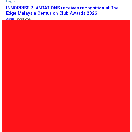
English
INNOPRISE PLANTATIONS receives recognition at The
Edge Malaysia Centurion Club Awards 2026
Admin
-
06/08/2026
PILIHAN EDITOR
Tempatan
Bailey Bridge Tanjung Lipat Dijangka Siap Dalam Tiga
Minggu: Dr.Joachim
Admin
-
06/08/2026
Tempatan
47 Penduduk Kampung Matupang Bergotong-Royong
Bongkar Rumah Terjejas Projek Pan Borneo
STRINGER
-
06/08/2026
English
INNOPRISE PLANTATIONS receives recognition at The
Edge Malaysia Centurion Club Awards 2026
Admin
-
06/08/2026
BERITA TERKINI