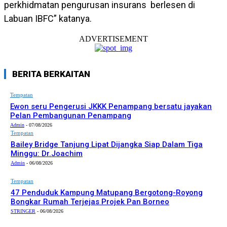
perkhidmatan pengurusan insurans berlesen di
Labuan IBFC” katanya.
ADVERTISEMENT
BERITA BERKAITAN
Tempatan
Ewon seru Pengerusi JKKK Penampang bersatu jayakan
Pelan Pembangunan Penampang
Admin
-
07/08/2026
Tempatan
Bailey Bridge Tanjung Lipat Dijangka Siap Dalam Tiga
Minggu: Dr.Joachim
Admin
-
06/08/2026
Tempatan
47 Penduduk Kampung Matupang Bergotong-Royong
Bongkar Rumah Terjejas Projek Pan Borneo
STRINGER
-
06/08/2026