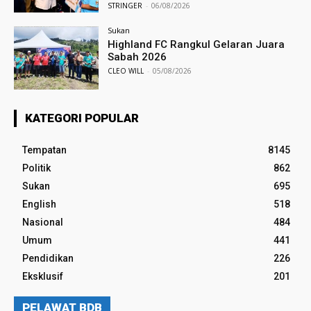
STRINGER
-
06/08/2026
Sukan
Highland FC Rangkul Gelaran Juara
Sabah 2026
CLEO WILL
-
05/08/2026
KATEGORI POPULAR
Tempatan
8145
Politik
862
Sukan
695
English
518
Nasional
484
Umum
441
Pendidikan
226
Eksklusif
201
PELAWAT BDB