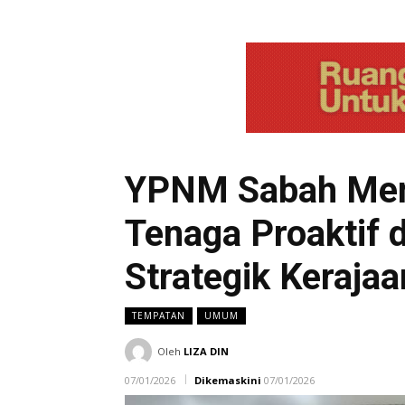
YPNM Sabah Mem
Tenaga Proaktif 
Strategik Keraja
TEMPATAN
UMUM
Oleh
LIZA DIN
07/01/2026
Dikemaskini
07/01/2026