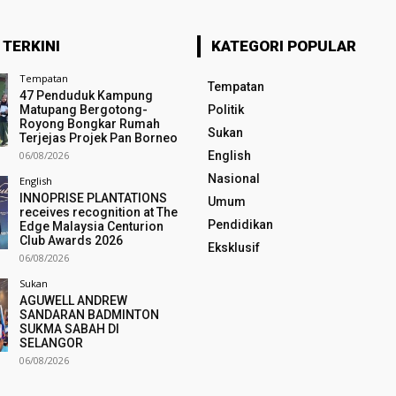
 TERKINI
KATEGORI POPULAR
Tempatan
Tempatan
47 Penduduk Kampung
Matupang Bergotong-
Politik
Royong Bongkar Rumah
Sukan
Terjejas Projek Pan Borneo
06/08/2026
English
Nasional
English
INNOPRISE PLANTATIONS
Umum
receives recognition at The
Pendidikan
Edge Malaysia Centurion
Club Awards 2026
Eksklusif
06/08/2026
Sukan
AGUWELL ANDREW
SANDARAN BADMINTON
SUKMA SABAH DI
SELANGOR
06/08/2026