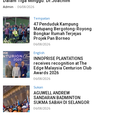
Dalam Tiga Minggu: Dr.Joachim
Admin
-
06/08/2026
Tempatan
47 Penduduk Kampung
Matupang Bergotong-Royong
Bongkar Rumah Terjejas
Projek Pan Borneo
06/08/2026
English
INNOPRISE PLANTATIONS
receives recognition at The
Edge Malaysia Centurion Club
Awards 2026
06/08/2026
Sukan
AGUWELL ANDREW
SANDARAN BADMINTON
SUKMA SABAH DI SELANGOR
06/08/2026