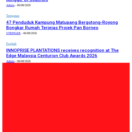
Admin
-
06/08/2026
Tempatan
47 Penduduk Kampung Matupang Bergotong-Royong
Bongkar Rumah Terjejas Projek Pan Borneo
STRINGER
-
06/08/2026
English
INNOPRISE PLANTATIONS receives recognition at The
Edge Malaysia Centurion Club Awards 2026
Admin
-
06/08/2026
PILIHAN EDITOR
Tempatan
Bailey Bridge Tanjung Lipat Dijangka Siap Dalam Tiga
Minggu: Dr.Joachim
Admin
-
06/08/2026
Tempatan
47 Penduduk Kampung Matupang Bergotong-Royong
Bongkar Rumah Terjejas Projek Pan Borneo