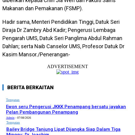
diberikan kepada Chin Jia Wen dari Fakulti Sains
Makanan dan Pemakanan (FSMP).
Hadir sama, Menteri Pendidikan Tinggi, Datuk Seri
Diraja Dr Zambry Abd Kadir; Pengerusi Lembaga
Pengarah UMS, Datuk Seri Panglima Abdul Rahman
Dahlan; serta Naib Canselor UMS, Profesor Datuk Dr
Kasim Mansor./Penerangan-
ADVERTISEMENT
BERITA BERKAITAN
Tempatan
Ewon seru Pengerusi JKKK Penampang bersatu jayakan
Pelan Pembangunan Penampang
Admin
-
07/08/2026
Tempatan
Bailey Bridge Tanjung Lipat Dijangka Siap Dalam Tiga
Minggu: Dr.Joachim