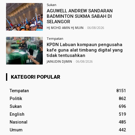
Sukan
AGUWELL ANDREW SANDARAN
BADMINTON SUKMA SABAH DI
SELANGOR
HJ MOHD AMIN HJ MUIN
-
06/08/2026
Tempatan
KPDN Labuan kompaun pengusaha
kafe guna alat timbang digital yang
tidak tentusahkan
JAINUDIN DJIMIN
-
06/08/2026
KATEGORI POPULAR
Tempatan
8151
Politik
862
Sukan
696
English
519
Nasional
485
Umum
442