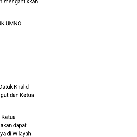
an mengantikkan
 AJK UMNO
Datuk Khalid
ggut dan Ketua
i Ketua
 akan dapat
a di Wilayah