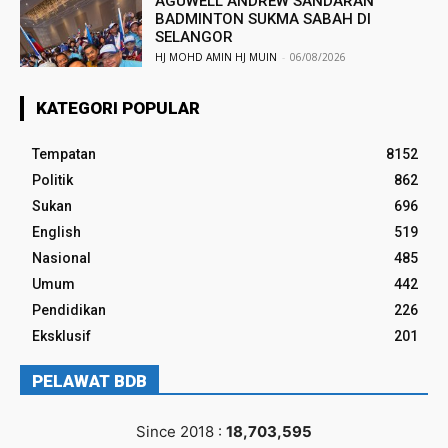
AGUWELL ANDREW SANDARAN
BADMINTON SUKMA SABAH DI
SELANGOR
HJ MOHD AMIN HJ MUIN
-
06/08/2026
KATEGORI POPULAR
Tempatan
8152
Politik
862
Sukan
696
English
519
Nasional
485
Umum
442
Pendidikan
226
Eksklusif
201
PELAWAT BDB
Since 2018 :
18,703,595