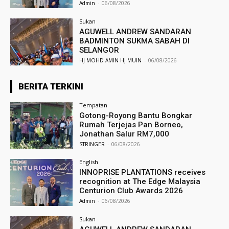
Admin
-
06/08/2026
Sukan
AGUWELL ANDREW SANDARAN
BADMINTON SUKMA SABAH DI
SELANGOR
HJ MOHD AMIN HJ MUIN
-
06/08/2026
BERITA TERKINI
Tempatan
Gotong-Royong Bantu Bongkar
Rumah Terjejas Pan Borneo,
Jonathan Salur RM7,000
STRINGER
-
06/08/2026
English
INNOPRISE PLANTATIONS receives
recognition at The Edge Malaysia
Centurion Club Awards 2026
Admin
-
06/08/2026
Sukan