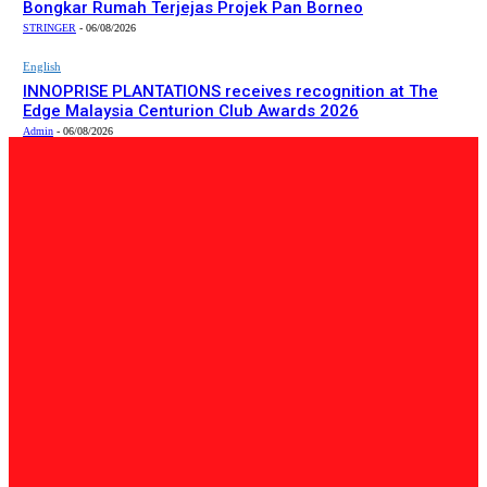
Bongkar Rumah Terjejas Projek Pan Borneo
STRINGER
-
06/08/2026
English
INNOPRISE PLANTATIONS receives recognition at The
Edge Malaysia Centurion Club Awards 2026
Admin
-
06/08/2026
PILIHAN EDITOR
Tempatan
Bailey Bridge Tanjung Lipat Dijangka Siap Dalam Tiga
Minggu: Dr.Joachim
Admin
-
06/08/2026
Tempatan
47 Penduduk Kampung Matupang Bergotong-Royong
Bongkar Rumah Terjejas Projek Pan Borneo
STRINGER
-
06/08/2026
English
INNOPRISE PLANTATIONS receives recognition at The