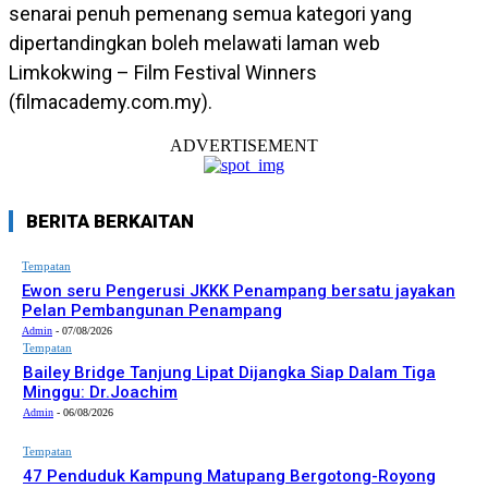
senarai penuh pemenang semua kategori yang
dipertandingkan boleh melawati laman web
Limkokwing – Film Festival Winners
(filmacademy.com.my).
ADVERTISEMENT
BERITA BERKAITAN
Tempatan
Ewon seru Pengerusi JKKK Penampang bersatu jayakan
Pelan Pembangunan Penampang
Admin
-
07/08/2026
Tempatan
Bailey Bridge Tanjung Lipat Dijangka Siap Dalam Tiga
Minggu: Dr.Joachim
Admin
-
06/08/2026
Tempatan
47 Penduduk Kampung Matupang Bergotong-Royong