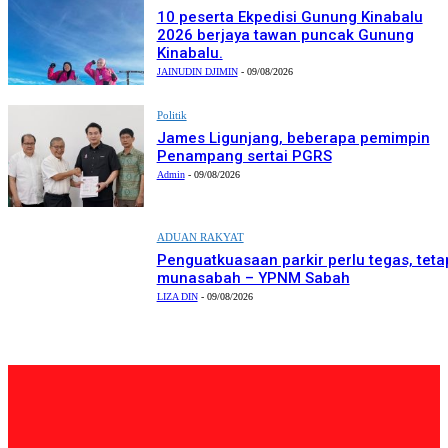
10 peserta Ekpedisi Gunung Kinabalu
2026 berjaya tawan puncak Gunung
Kinabalu.
JAINUDIN DJIMIN
-
09/08/2026
Politik
James Ligunjang, beberapa pemimpin
Penampang sertai PGRS
Admin
-
09/08/2026
ADUAN RAKYAT
Penguatkuasaan parkir perlu tegas, teta
munasabah – YPNM Sabah
LIZA DIN
-
09/08/2026
PILIHAN EDITOR