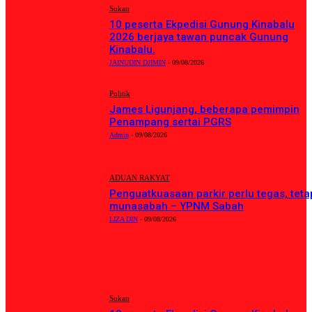
Sukan
10 peserta Ekpedisi Gunung Kinabalu
2026 berjaya tawan puncak Gunung
Kinabalu.
JAINUDIN DJIMIN
-
09/08/2026
Politik
James Ligunjang, beberapa pemimpin
Penampang sertai PGRS
Admin
-
09/08/2026
ADUAN RAKYAT
Penguatkuasaan parkir perlu tegas, teta
munasabah – YPNM Sabah
LIZA DIN
-
09/08/2026
BERITA TERKINI
Sukan