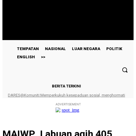
TEMPATAN
NASIONAL
LUAR NEGARA
POLITIK
ENGLISH
>>
BERITA TERKINI
DARES@Komuniti:Memperkukuh kesepaduan sosial, menghormati
kepelbagaian-Muhamad Azhan
ADVERTISEMENT
MAIWP Labuan agih 405