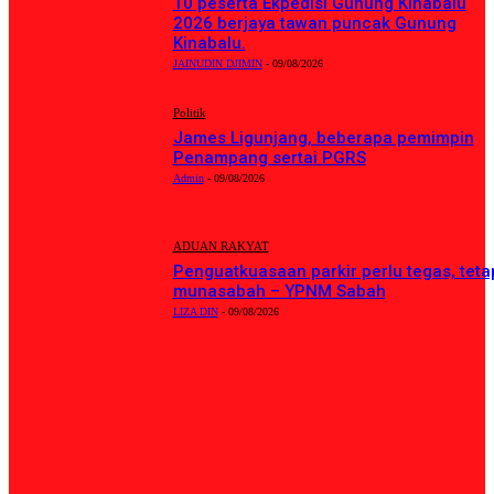
10 peserta Ekpedisi Gunung Kinabalu
2026 berjaya tawan puncak Gunung
Kinabalu.
JAINUDIN DJIMIN
-
09/08/2026
Politik
James Ligunjang, beberapa pemimpin
Penampang sertai PGRS
Admin
-
09/08/2026
ADUAN RAKYAT
Penguatkuasaan parkir perlu tegas, teta
munasabah – YPNM Sabah
LIZA DIN
-
09/08/2026
KATEGORI POPULAR
Tempatan
8156
Politik
863