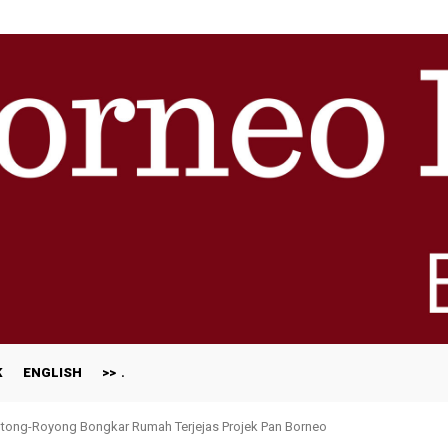
K
ENGLISH
>>
ong-Royong Bongkar Rumah Terjejas Projek Pan Borneo
ognition at The Edge Malaysia Centurion Club Awards 2026