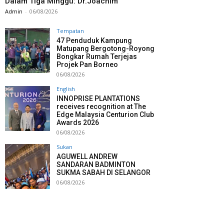
Dalam Tiga Minggu: Dr.Joachim
Admin
-
06/08/2026
Tempatan
47 Penduduk Kampung
Matupang Bergotong-Royong
Bongkar Rumah Terjejas
Projek Pan Borneo
06/08/2026
English
INNOPRISE PLANTATIONS
receives recognition at The
Edge Malaysia Centurion Club
Awards 2026
06/08/2026
Sukan
AGUWELL ANDREW
SANDARAN BADMINTON
SUKMA SABAH DI SELANGOR
06/08/2026