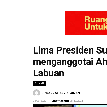
Lima Presiden Su
menganggotai Ahl
Labuan
SUKAN
Oleh
ADUKA JASNIN SUMAN
05/09/2020
Dikemaskini
05/12/2021