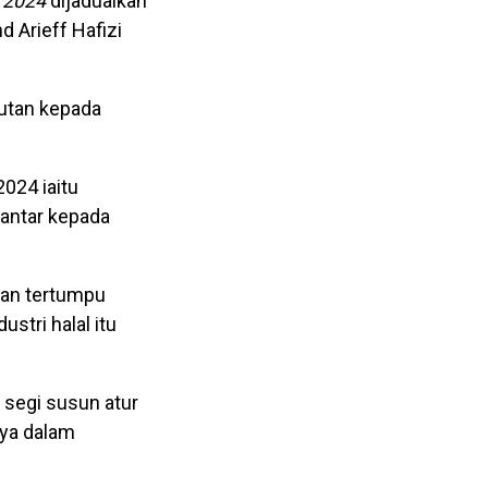
) 2024
dijadualkan
 Arieff Hafizi
utan kepada
024 iaitu
hantar kepada
akan tertumpu
stri halal itu
 segi susun atur
nya dalam