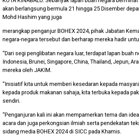
KOTA KINABALU: Sebanyak lapan buah negara berminat
akan berlangsung bermula 21 hingga 25 Disember depa
Mohd Hashim yang juga
merangkap penganjur BOHEX 2024, pihak Jabatan Kema
negara-negara tersebut dan berharap mereka hadir untu
“Dari segi penglibatan negara luar, terdapat lapan bua
Indonesia, Brunei, Singapore, China, Thailand, Jepun, 
mereka oleh JAKIM.
“Inisiatif kita untuk memberi kesedaran kepada masyara
kepada produk makanan sahaja, kita terbuka kepada pakai
sendiri.
“Penganjuran kali ini akan mempamerkan tema dan idea-
acara dan juga perkongsian ilmiah serta pendekatan tekn
sidang media BOHEX 2024 di SICC pada Khamis.