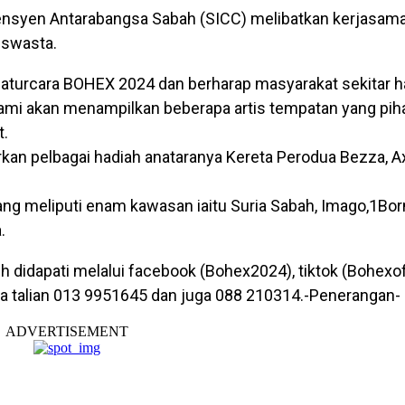
ensyen Antarabangsa Sabah (SICC) melibatkan kerjasam
 swasta.
i aturcara BOHEX 2024 dan berharap masyarakat sekitar 
i, kami akan menampilkan beberapa artis tempatan yang pi
t.
an pelbagai hadiah anataranya Kereta Perodua Bezza, Ax
ang meliputi enam kawasan iaitu Suria Sabah, Imago,1Bor
.
didapati melalui facebook (Bohex2024), tiktok (Bohexoff
ta talian 013 9951645 dan juga 088 210314.-Penerangan-
ADVERTISEMENT