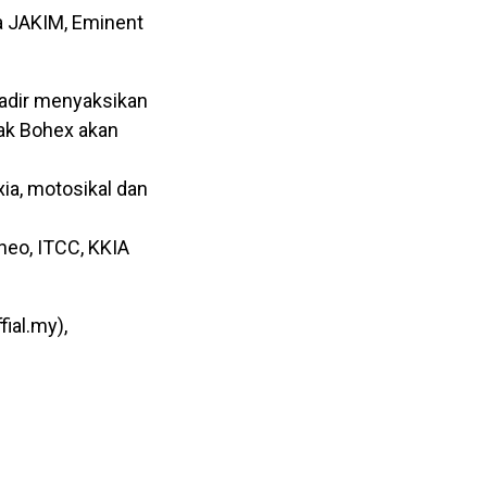
a JAKIM, Eminent
hadir menyaksikan
hak Bohex akan
ia, motosikal dan
neo, ITCC, KKIA
ial.my),