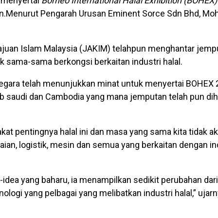
 menyertai
Borneo International Halal Exhibition (BOHEX
n.Menurut Pengarah Urusan Eminent Sorce Sdn Bhd, Mohd
juan Islam Malaysia (JAKIM) telahpun menghantar jemp
k sama-sama berkongsi berkaitan industri halal.
h negara telah menunjukkan minat untuk menyertai BOHEX 2
Arab saudi dan Cambodia yang mana jemputan telah pun di
kat pentingnya halal ini dan masa yang sama kita tidak 
an, logistik, mesin dan semua yang berkaitan dengan indu
idea yang baharu, ia menampilkan sedikit perubahan dari
ologi yang pelbagai yang melibatkan industri halal,” ujar