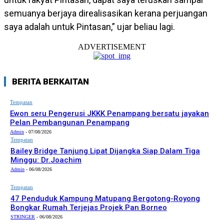
semuanya berjaya direalisasikan kerana perjuangan
saya adalah untuk Pintasan,” ujar beliau lagi.
ADVERTISEMENT
BERITA BERKAITAN
Tempatan
Ewon seru Pengerusi JKKK Penampang bersatu jayakan
Pelan Pembangunan Penampang
Admin
-
07/08/2026
Tempatan
Bailey Bridge Tanjung Lipat Dijangka Siap Dalam Tiga
Minggu: Dr.Joachim
Admin
-
06/08/2026
Tempatan
47 Penduduk Kampung Matupang Bergotong-Royong
Bongkar Rumah Terjejas Projek Pan Borneo
STRINGER
-
06/08/2026