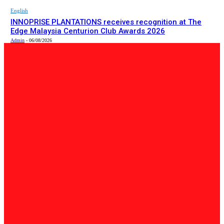
English
INNOPRISE PLANTATIONS receives recognition at The
Edge Malaysia Centurion Club Awards 2026
Admin
-
06/08/2026
PILIHAN EDITOR
Tempatan
Bailey Bridge Tanjung Lipat Dijangka Siap Dalam Tiga
Minggu: Dr.Joachim
Admin
-
06/08/2026
Tempatan
47 Penduduk Kampung Matupang Bergotong-Royong
Bongkar Rumah Terjejas Projek Pan Borneo
STRINGER
-
06/08/2026
English
INNOPRISE PLANTATIONS receives recognition at The
Edge Malaysia Centurion Club Awards 2026
Admin
-
06/08/2026
BERITA TERKINI