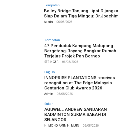
Tempatan
Bailey Bridge Tanjung Lipat Dijangka
Siap Dalam Tiga Minggu: Dr.Joachim
Admin
-
06/08/2026
Tempatan
47 Penduduk Kampung Matupang
Bergotong-Royong Bongkar Rumah
Terjejas Projek Pan Borneo
STRINGER
-
06/08/2026
English
INNOPRISE PLANTATIONS receives
recognition at The Edge Malaysia
Centurion Club Awards 2026
Admin
-
06/08/2026
Sukan
AGUWELL ANDREW SANDARAN
BADMINTON SUKMA SABAH DI
SELANGOR
HJ MOHD AMIN HJ MUIN
-
06/08/2026