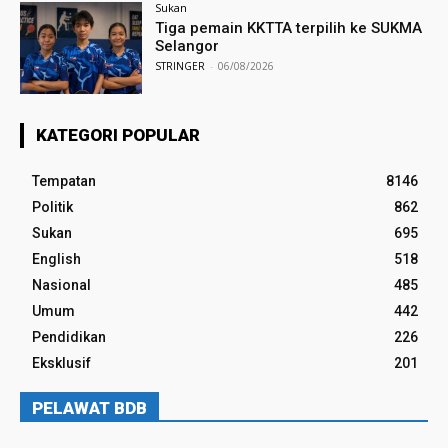
Sukan
Tiga pemain KKTTA terpilih ke SUKMA
Selangor
STRINGER
-
06/08/2026
KATEGORI POPULAR
Tempatan
8146
Politik
862
Sukan
695
English
518
Nasional
485
Umum
442
Pendidikan
226
Eksklusif
201
PELAWAT BDB