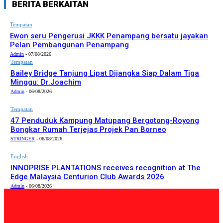
BERITA BERKAITAN
Tempatan
Ewon seru Pengerusi JKKK Penampang bersatu jayakan
Pelan Pembangunan Penampang
Admin
-
07/08/2026
Tempatan
Bailey Bridge Tanjung Lipat Dijangka Siap Dalam Tiga
Minggu: Dr.Joachim
Admin
-
06/08/2026
Tempatan
47 Penduduk Kampung Matupang Bergotong-Royong
Bongkar Rumah Terjejas Projek Pan Borneo
STRINGER
-
06/08/2026
English
INNOPRISE PLANTATIONS receives recognition at The
Edge Malaysia Centurion Club Awards 2026
Admin
-
06/08/2026
PILIHAN EDITOR