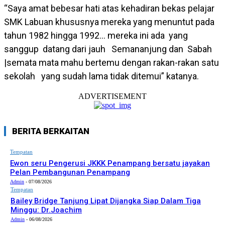
“Saya amat bebesar hati atas kehadiran bekas pelajar
SMK Labuan khususnya mereka yang menuntut pada
tahun 1982 hingga 1992… mereka ini ada yang
sanggup datang dari jauh Semananjung dan Sabah
|semata mata mahu bertemu dengan rakan-rakan satu
sekolah yang sudah lama tidak ditemui” katanya.
ADVERTISEMENT
BERITA BERKAITAN
Tempatan
Ewon seru Pengerusi JKKK Penampang bersatu jayakan
Pelan Pembangunan Penampang
Admin
-
07/08/2026
Tempatan
Bailey Bridge Tanjung Lipat Dijangka Siap Dalam Tiga
Minggu: Dr.Joachim
Admin
-
06/08/2026