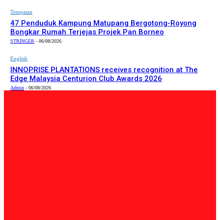
Tempatan
47 Penduduk Kampung Matupang Bergotong-Royong
Bongkar Rumah Terjejas Projek Pan Borneo
STRINGER
-
06/08/2026
English
INNOPRISE PLANTATIONS receives recognition at The
Edge Malaysia Centurion Club Awards 2026
Admin
-
06/08/2026
PILIHAN EDITOR
Tempatan
Bailey Bridge Tanjung Lipat Dijangka Siap Dalam Tiga
Minggu: Dr.Joachim
Admin
-
06/08/2026
Tempatan
47 Penduduk Kampung Matupang Bergotong-Royong
Bongkar Rumah Terjejas Projek Pan Borneo
STRINGER
-
06/08/2026