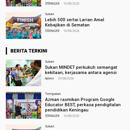
STRINGER
-
10/08/2026
Sukan
Lebih 500 sertai Larian Amal
Kebajikan di Sematan
STRINGER
-
10/08/2026
BERITA TERKINI
Sukan
Sukan MINDET perkukuh semangat
kekitaan, kerjasama antara agensi
Admin
-
10/08/2026
Tempatan
Azman rasmikan Program Google
Educator BEST, perkasa pendigitalan
pendidikan Keningau
STRINGER
-
10/08/2026
Sukan