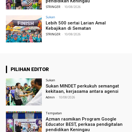
pendidikan Keningau
STRINGER
-
10/08/2026
Sukan
Lebih 500 sertai Larian Amal
Kebajikan di Sematan
STRINGER
-
10/08/2026
PILIHAN EDITOR
Sukan
Sukan MINDET perkukuh semangat
kekitaan, kerjasama antara agensi
Admin
-
10/08/2026
Tempatan
Azman rasmikan Program Google
Educator BEST, perkasa pendigitalan
pendidikan Keningau